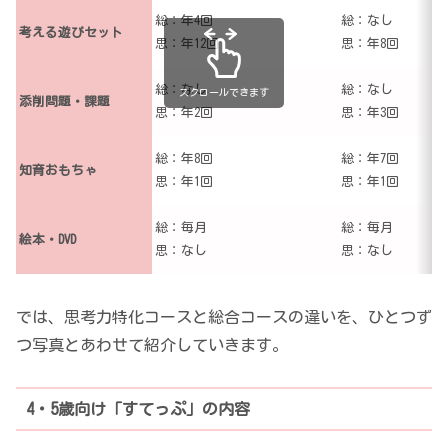
総：年4回
総：なし
考える遊びセット
思：年12回
思：年8回
総：なし
総：なし
スクロールできます
添削問題・課題
思：年2回
思：年3回
総：年8回
総：年7回
知育おもちゃ
思：年1回
思：年1回
総：毎月
総：毎月
絵本・DVD
思：なし
思：なし
では、思考力特化コースと総合コースの違いを、ひとつず
つ写真とあわせて紹介していきます。
4・5歳向け「すてっぷ」の内容